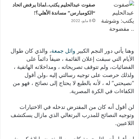
صفوت عبدالحليم يكتب..لماذا يرفض اتحاد
“الكومبارس” مساندة الأهلي؟!
8 مايو، 2022
وهنا يأتي دور النجم الكبير
وائل جمعة
، والذي كان طوال
الأيام التي سبقت إعلان القائمة ، ضيفاً دائماً على
الفضائيات، ولم تتوقف تصريحاته ، ومداخلاته الهاتفية ،
ولذلك حرصت على توجيه رسالتي إليه ،ولن أقول
“نصيحتي” له ، لأنه بالطبع لا يحتاج إلى نصائح ، فهو من
الكفاءات في الكرة المصرية.
لن أقول أنه كان من المفترض تدخله في الاختيارات
وتوجيه النصائح للمدرب البرتغالي الذي مازال يسكتشف
اللاعبين.
لن أقول أن وائل جمعة كان من المفترض إبلاغ كيروش