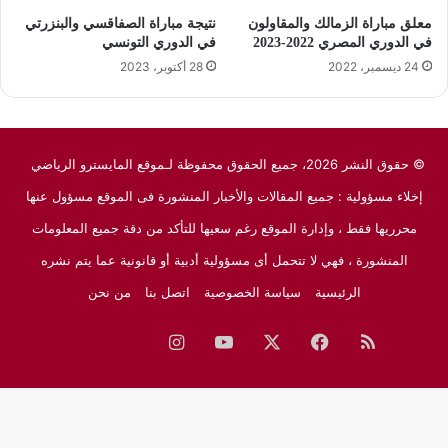
معلق مباراة الزمالك والمقاولون
نتيجة مباراة الصفاقسي والبنزرتي
في الدوري المصري 2022-2023
في الدوري التونسي
24 ديسمبر، 2022
28 أكتوبر، 2023
© حقوق النشر 2026، جميع الحقوق محفوظة لـموقع المايسترو الرياضي
إخلاء مسؤولية : جميع المقالات والأخبار المنشورة فى الموقع مسؤول عنها
محرريها فقط ، وإدارة الموقع رغم سعيها للتأكد من دقة جميع المعلومات
المنشورة ، فهي لا تتحمل أى مسؤولية أدبية أو قانونية عما يتم نشره
الرئيسية
سياسة الخصوصية
اتصل بنا
من نحن
ملخص
فيسبوك
‫X
‫YouTube
انستقرام
نبض
جوجل
الموقع
نيوز
RSS