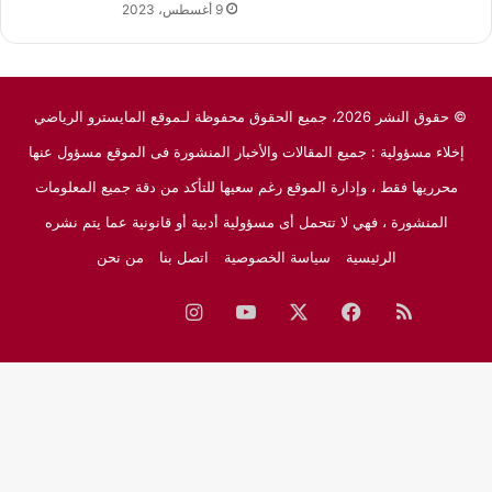
9 أغسطس، 2023
© حقوق النشر 2026، جميع الحقوق محفوظة لـموقع المايسترو الرياضي
إخلاء مسؤولية : جميع المقالات والأخبار المنشورة فى الموقع مسؤول عنها
محرريها فقط ، وإدارة الموقع رغم سعيها للتأكد من دقة جميع المعلومات
المنشورة ، فهي لا تتحمل أى مسؤولية أدبية أو قانونية عما يتم نشره
الرئيسية
سياسة الخصوصية
اتصل بنا
من نحن
ملخص
فيسبوك
‫X
‫YouTube
انستقرام
نبض
جوجل
الموقع
نيوز
RSS