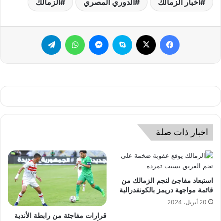
أخبار الزمالك
الدوري المصري
الزمالك
فيسبوك
‫X
سكايب
ماسنجر
واتساب
تيلقرام
اخبار ذات صلة
استبعاد مفاجئ لنجم الزمالك من
قائمة مواجهة دريمز بالكونفدرالية
20 أبريل، 2024
قرارات مفاجئة من رابطة الأندية