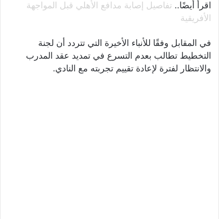
اقرأ أيضًا..
تفاصيل إصابة مدافع الأهلي قبل المواجهة
الأفريقية
في المقابل وفقًا للأنباء الأخيرة التي تتردد أن لجنة
التخطيط تطالب بعدم التسرع في تمديد عقد المدرب
والانتظار لفترة لإعادة تقييم تجربته مع النادي.
الخطيب وموسيماني
وجاء موقف لجنة التخطيط بعدما تراجع أداء الفريق مع
المدير الفني في نهاية الموسم الماضي مما يثير مخاوفها
من تكرار الأمر في الموسم الجديد وخسارة ألقاب جديدة.
ولم تشكك اللجنة في قدرات المدير الفني الجنوب
إفريقي خاصة وأنه تمكن من حصد العديد من الألقاب مع