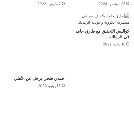
13 يونيو، 2023
الأهلي يكشف تفاصيل اجتماعه مع
أيمن الرمادي يعود لتولي تدريب
فيفا لحل مشكلة تضارب المواعيد
سيراميكا كليوباترا
5 ديسمبر، 2021
1 أغسطس، 2023
© حقوق النشر 2026، جميع الحقوق محفوظة لـموقع المايسترو الرياضي
إخلاء مسؤولية : جميع المقالات والأخبار المنشورة فى الموقع مسؤول عنها