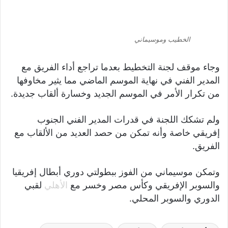
الفريق.
وتمكن موسيماني من الفوز ببطولتي دوري أبطال إفريقيا
والسوبر الإفريقي وكأس مصر وخسر مع
الأهلي
لقبي
الدوري والسوبر المحلي.
أخبار الأهلي
الأهلي
بيتسو موسيماني
لجنة التخطيط
محمود الخطيب
فيسبوك
‫X
سكايب
ماسنجر
واتساب
تيلقرام