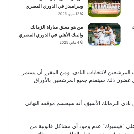
وبيراميدز في الدوري المصري
12 مايو، 2025
من هو معلق مباراة الزمالك
والبنك الأهلي في الدوري المصري
4 مايو، 2025
 المرشحين لانتخابات النادي، ومن المقرر أن يستمر
مدة 7 أيام متتالية، وفي غضون ذلك سيتقدم جميع المرشحين بالأوراق
دي الـزمالك الأسبق، أنه سيحسم موقفه النهائي
لى “فيسبوك” عدم وجود أي مشاكل قانونية من
 أسرته ترفض دخوله غمار التنافس بسبب حالته