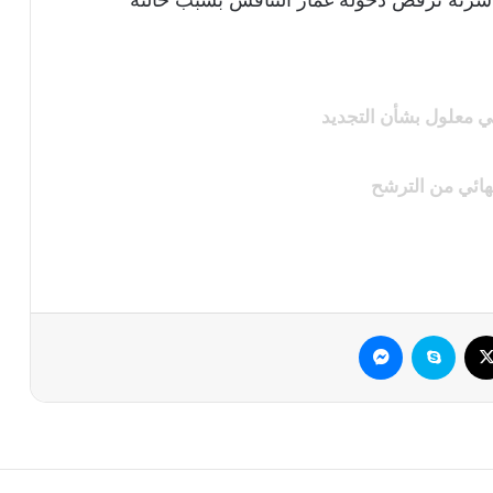
لي معلول بشأن التجديد
هائي من الترشح
وك
‫X
سكايب
ماسنجر