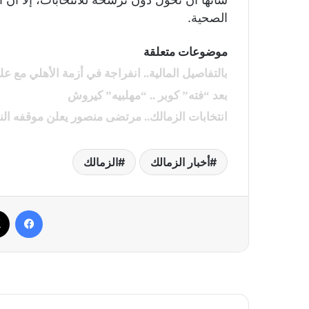
الصحية.
موضوعات متعلقة
بالتفاصيل المالية.. انفراجة في أزمة الأهلي مع ع
بعد “فته” كوبر .. “مهلبيه” كيروش
انتخابات الزمالك.. مرتضى منصور يعلن موقفه الن
أخبار الزمالك
الزمالك
فيسب