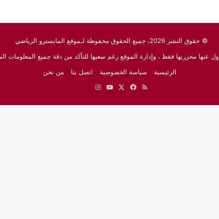
© حقوق النشر 2026، جميع الحقوق محفوظة لـموقع المايسترو الرياضي
ل عنها محرريها فقط ، وإدارة الموقع رغم سعيها للتأكد من دقة جميع المعلومات الم
الرئيسية
سياسة الخصوصية
اتصل بنا
من نحن
ملخص
‫X
فيسبوك
‫YouTube
انستقرام
نبض
جوجل
الموقع
نيوز
RSS