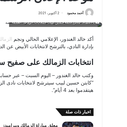
أحمد محمود
2 أكتوبر، 2021
بالأسماء.. ملامح قائمة حسين لبيب لانتخابات الزمالك القادمة
أكد خالد الغندور، الإعلامي الحالي ونجم
الزمال
بإدارة النادي، بالترشح لانتخابات الأبيض عن الدورة 2021 – 
انتخابات الزمالك على صفيح 
وكتب خالد الغندور – اليوم السبت – عبر حسا
“كابتن حسين لبيب سيترشح لانتخابات نادى الز
هيتقدموا بعد 4 أيام”.
اخبار ذات صلة
معلق مباراة الزمالك وبيراميدز