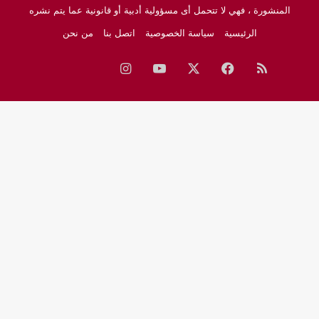
المنشورة ، فهي لا تتحمل أى مسؤولية أدبية أو قانونية عما يتم نشره
الرئيسية
سياسة الخصوصية
اتصل بنا
من نحن
ملخص
فيسبوك
‫X
‫YouTube
انستقرام
نبض
جوجل
الموقع
نيوز
RSS