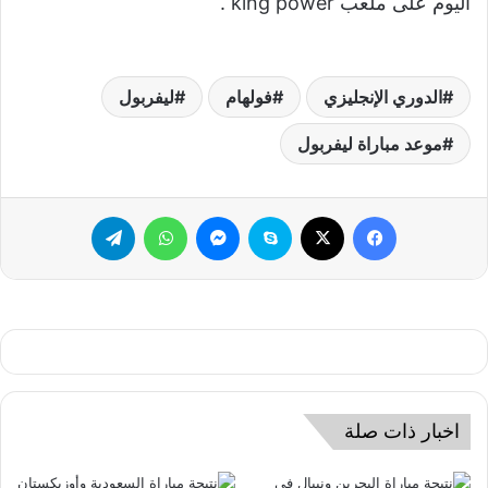
اليوم على ملعب king power .
الدوري الإنجليزي
فولهام
ليفربول
موعد مباراة ليفربول
فيسبوك
‫X
سكايب
ماسنجر
واتساب
تيلقرام
اخبار ذات صلة