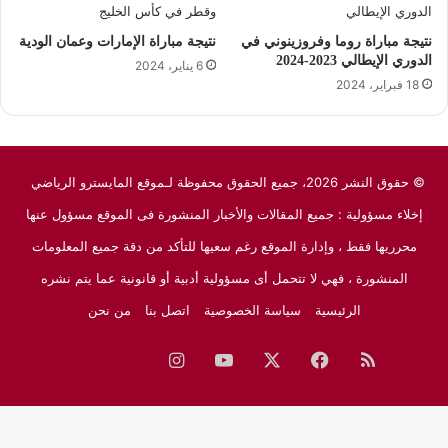
نتيجة مباراة روما وفروزينوني في
نتيجة مباراة الإمارات وعمان الودية
الدوري الإيطالي 2023-2024
6 يناير، 2024
18 فبراير، 2024
© حقوق النشر 2026، جميع الحقوق محفوظة لـموقع المايسترو الرياضي
إخلاء مسؤولية : جميع المقالات والأخبار المنشورة فى الموقع مسؤول عنها
محرريها فقط ، وإدارة الموقع رغم سعيها للتأكد من دقة جميع المعلومات
المنشورة ، فهي لا تتحمل أى مسؤولية أدبية أو قانونية عما يتم نشره
الرئيسية
سياسة الخصوصية
اتصل بنا
من نحن
ملخص
فيسبوك
‫X
‫YouTube
انستقرام
نبض
جوجل
الموقع
نيوز