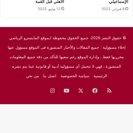
الإسماعيلي
الأهلي قبل القمة
8 فبراير، 2023
12 يوليو، 2023
© حقوق النشر 2026، جميع الحقوق محفوظة لـموقع المايسترو الرياضي
إخلاء مسؤولية : جميع المقالات والأخبار المنشورة فى الموقع مسؤول عنها
محرريها فقط ، وإدارة الموقع رغم سعيها للتأكد من دقة جميع المعلومات
المنشورة ، فهي لا تتحمل أى مسؤولية أدبية أو قانونية عما يتم نشره
الرئيسية
سياسة الخصوصية
اتصل بنا
من نحن
ملخص
فيسبوك
‫X
‫YouTube
انستقرام
نبض
جوجل
الموقع
نيوز
RSS