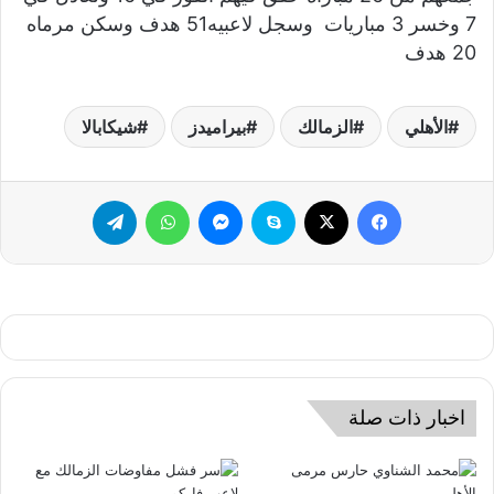
7 وخسر 3 مباريات وسجل لاعبيه51 هدف وسكن مرماه
20 هدف
الأهلي
الزمالك
بيراميدز
شيكابالا
فيسبوك
‫X
سكايب
ماسنجر
واتساب
تيلقرام
اخبار ذات صلة