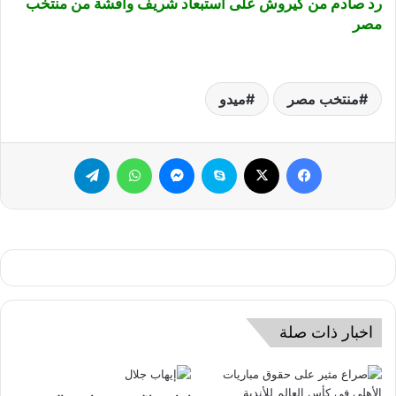
رد صادم من كيروش على استبعاد شريف وأفشة من منتخب
مصر
منتخب مصر
ميدو
فيسبوك
‫X
سكايب
ماسنجر
واتساب
تيلقرام
اخبار ذات صلة