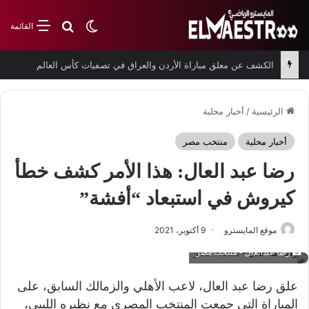
بحث عن
الوضع المظلم
القائمة
الكشف عن معلق مباراة الأردن والعراق في تصفيات كأس العالم
الرئيسية
/
أخبار محلية
أخبار محلية
منتخب مصر
رضا عبد العال: هذا الأمر كشف خطأ
كيروش في استبعاد “أفشة”
موقع المايسترو
9 أكتوبر، 2021
رضا عبدالعال - منتخب مصر
علق رضا عبد العال، لاعب الأهلي والزمالك السابق، على
المباراة التي جمعت المنتخب المصري مع نظيره الليبي،