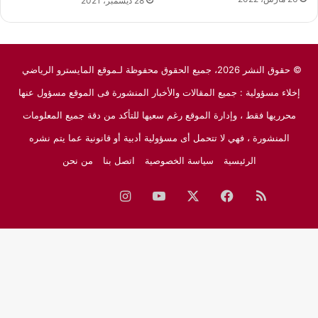
28 ديسمبر، 2021
© حقوق النشر 2026، جميع الحقوق محفوظة لـموقع المايسترو الرياضي
إخلاء مسؤولية : جميع المقالات والأخبار المنشورة فى الموقع مسؤول عنها
محرريها فقط ، وإدارة الموقع رغم سعيها للتأكد من دقة جميع المعلومات
المنشورة ، فهي لا تتحمل أى مسؤولية أدبية أو قانونية عما يتم نشره
الرئيسية
سياسة الخصوصية
اتصل بنا
من نحن
ملخص
فيسبوك
‫X
‫YouTube
انستقرام
نبض
جوجل
الموقع
نيوز
RSS