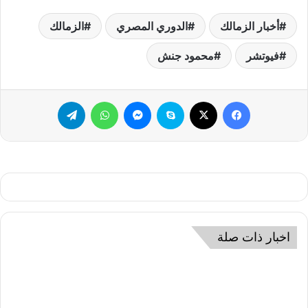
أخبار الزمالك
الدوري المصري
الزمالك
فيوتشر
محمود جنش
فيسبوك
‫X
سكايب
ماسنجر
واتساب
تيلقرام
اخبار ذات صلة