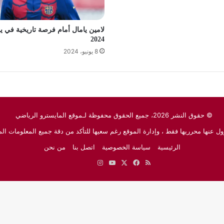
لامين يامال أمام فرصة تاريخية في ي
2024
8 يونيو، 2024
© حقوق النشر 2026، جميع الحقوق محفوظة لـموقع المايسترو الرياضي
ل عنها محرريها فقط ، وإدارة الموقع رغم سعيها للتأكد من دقة جميع المعلومات الم
الرئيسية
سياسة الخصوصية
اتصل بنا
من نحن
ملخص
‫X
فيسبوك
‫YouTube
انستقرام
نبض
جوجل
الموقع
نيوز
RSS