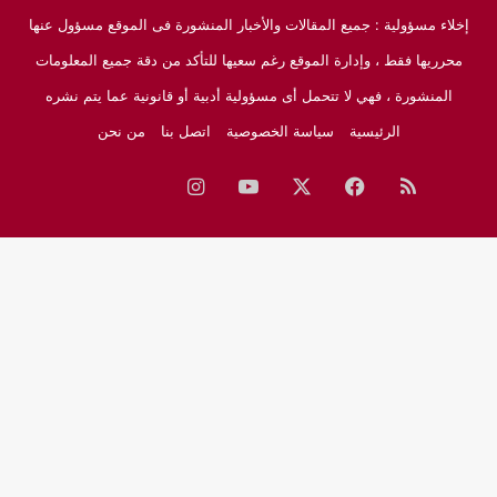
إخلاء مسؤولية : جميع المقالات والأخبار المنشورة فى الموقع مسؤول عنها
محرريها فقط ، وإدارة الموقع رغم سعيها للتأكد من دقة جميع المعلومات
المنشورة ، فهي لا تتحمل أى مسؤولية أدبية أو قانونية عما يتم نشره
الرئيسية
سياسة الخصوصية
اتصل بنا
من نحن
ملخص
فيسبوك
‫X
‫YouTube
انستقرام
نبض
جوجل
الموقع
نيوز
RSS