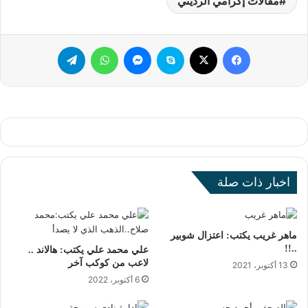
مقالات إكرامي الرديني
فيسبوك
‫X
سكايب
ماسنجر
واتساب
تيلقرام
اخبار ذات صلة
ماهر غريب يكتب: اعتزال شوبير
..!!
علي محمد علي يكتب: هالاند ..
لاعب من كوكب آخر
13 أكتوبر، 2021
6 أكتوبر، 2022