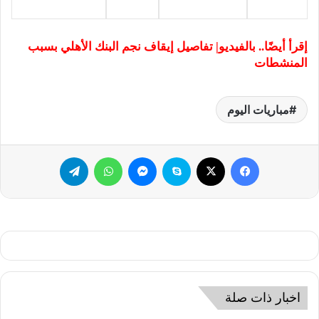
إقرأ أيضًا..
بالفيديو| تفاصيل إيقاف نجم البنك الأهلي بسبب
المنشطات
مباريات اليوم
فيسبوك
‫X
سكايب
ماسنجر
واتساب
تيلقرام
اخبار ذات صلة