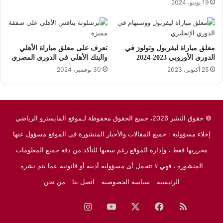
19 يونيو، 2024
معلق مباراة ليفربول وتولوز في
تعرف على معلق مباراة الأهلي
الدوري الأوروبي 2023-2024
والبنك الأهلي في الدوري المصري
25 أكتوبر، 2023
30 نوفمبر، 2024
© حقوق النشر 2026، جميع الحقوق محفوظة لـموقع المايسترو الرياضي
إخلاء مسؤولية : جميع المقالات والأخبار المنشورة فى الموقع مسؤول عنها
محرريها فقط ، وإدارة الموقع رغم سعيها للتأكد من دقة جميع المعلومات
المنشورة ، فهي لا تتحمل أى مسؤولية أدبية أو قانونية عما يتم نشره
الرئيسية
سياسة الخصوصية
اتصل بنا
من نحن
ملخص
فيسبوك
‫X
‫YouTube
انستقرام
نبض
جوجل