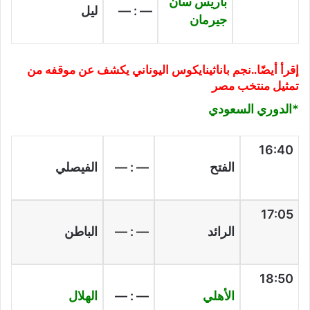
باريس سان
— : —
ليل
جيرمان
إقرأ أيضًا..
نجم باناثينايكوس اليوناني يكشف عن موقفه من
تمثيل منتخب مصر
*الدوري السعودي
16:40
الفتح
— : —
الفيصلي
17:05
الرائد
— : —
الباطن
18:50
الأهلي
— : —
الهلال