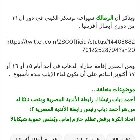
ويذكر أن
الزمالك
سيواجه توسكر الكيني في دور ال٣٢
من دوري أبطال أفريقيا .
https://twitter.com/ZSCOfficial/status/14406682
70122528794?s=20
ومن المقرر إقامة مباراة الذهاب في أحد أيام ١٥ أو ١٦ أو
١٧ أكتوبر القادم على أن يكون لقاء الإياب بعده بأسبوع .
موضوعات متعلقة…
أحمد دياب رئيسًا لـ رابطة الأندية المصرية ومتعب نائبًا له
من هو أحمد دياب رئيس رابطة الأندية المصرية ؟!
اتحاد الكرة يرفض تظلم حازم إمام.. ويُقلص عقوبة شيكابالا
الزمالك
توسكر الكيني
دوري أبطال أفريقيا