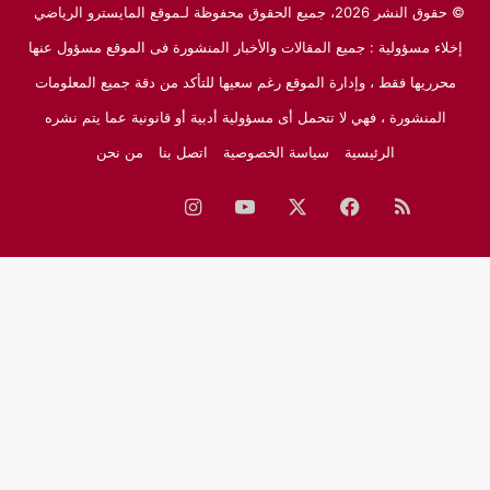
© حقوق النشر 2026، جميع الحقوق محفوظة لـموقع المايسترو الرياضي
إخلاء مسؤولية : جميع المقالات والأخبار المنشورة فى الموقع مسؤول عنها
محرريها فقط ، وإدارة الموقع رغم سعيها للتأكد من دقة جميع المعلومات
المنشورة ، فهي لا تتحمل أى مسؤولية أدبية أو قانونية عما يتم نشره
الرئيسية
سياسة الخصوصية
اتصل بنا
من نحن
ملخص
فيسبوك
‫X
‫YouTube
انستقرام
نبض
جوجل
الموقع
نيوز
RSS