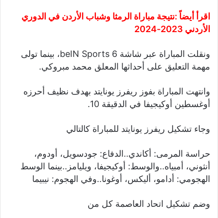
اقرأ أيضاً :
نتيجة مباراة الرمثا وشباب الأردن في الدوري
الأردني 2023-2024
ونقلت المباراة عبر شاشة beIN Sports 6، بينما تولى
مهمة التعليق على أحداثها المعلق محمد مبروكي.
وانتهت المباراة بفوز ريفرز يونايتد بهدف نظيف أحرزه
أوغسطين أوكيجيفا في الدقيقة 10.
وجاء تشكيل ريفرز يونايتد للمباراة كالتالي
حراسة المرمى: أكاندي..الدفاع: جودسويل، أودوم،
أنثوني، أمبياه..والوسط: أوكيجيفا، ويليامز..بينما الوسط
الهجومي: أدامو، أليكس، أوغونا..وفي الهجوم: نيبيما
وضم تشكيل اتحاد العاصمة كل من