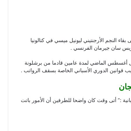
بقاء النجم الأرجنتيني ليونيل ميسي في كتالونيا
اريس سان جيرمان الفرنسي .
ال أغسطس الماضي لمدة عامين قادما من برشلونة
ب قوانين الدوري الأسباني الخاصة بسقف الرواتب .
جان
تا في حديثه مع إذاعة ( راك 1) الأسبانية :” أتى وقت كان واضحا للطرفين أن الأمور باتت