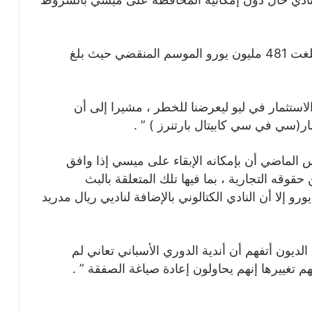
وتجدر الإشارة إلى أن برشلونة سجل خسائر بلغت 481 مليون يورو الموسم المنقضي حيث بلغ
 الاستثمار في ليو ليعرضنا للخطر ، مشيرا إلى أن
ر(سي في سي كابيتال بارتنرز ) ” .
لماضي أن بإمكانه الإبقاء على ميسي إذا وافق
 صفقة تقضي ببيع الدوري 10 % من حقوقه التجارية ، بما فيها تلك المتعلقة بالبث
 لمدة خمسين عاما مقابل 2.7 مليار يورو إلا أن النادي الكتالوني بالإضافة لناديي ريال مدريد
 الديون أتفهم أن أندية الدوري الأسباني تعاني لم
م تغييرها إنهم يحاولون إعادة صياغة الصفقة ” .