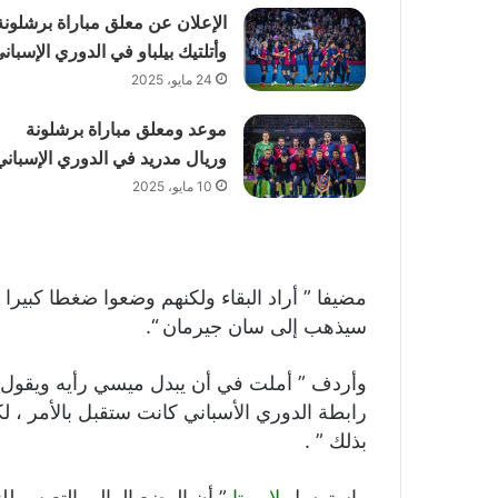
الإعلان عن معلق مباراة برشلونة
وأتلتيك بيلباو في الدوري الإسبان
24 مايو، 2025
موعد ومعلق مباراة برشلونة
وريال مدريد في الدوري الإسباني
10 مايو، 2025
مضيفا ” أراد البقاء ولكنهم وضعوا ضغطا كبيرا
سيذهب إلى سان جيرمان “.
وأردف ” أملت في أن يبدل ميسي رأيه ويقول إ
رابطة الدوري الأسباني كانت ستقبل بالأمر ، ل
بذلك ” .
واسترسل
لابورتا
” أن الوضع المالي التعيس ل