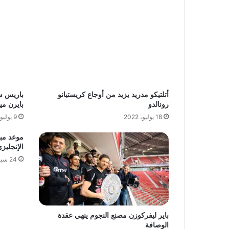
أتلتيكو مدريد يزيد من أوجاع كريستيانو
باريس س
رونالدو
بايرن مي
18 يوليو، 2022
9 يوليو، 2023
موعد مبا
الإنجليز
24 سبتمبر، 2021
باير ليفركوزن مصنع النجوم ينهي عقدة
الوصافة