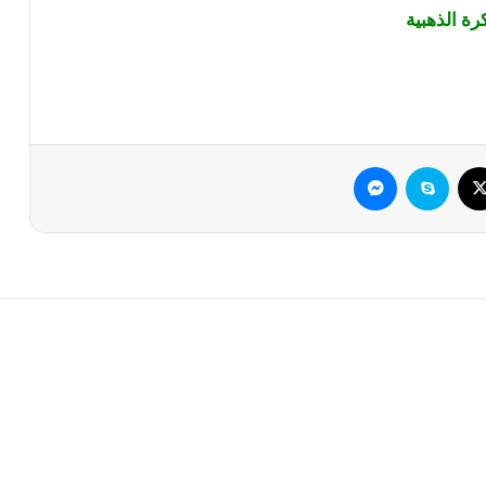
رة الذهبية
وك
‫X
سكايب
ماسنجر