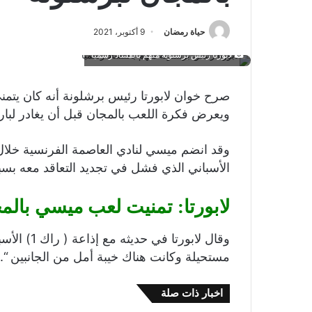
حياة رمضان
9 أكتوبر، 2021
لابورتا رئيس برشلونة متهم بالفساد رسمياً
صرح خوان لابورتا رئيس برشلونة أنه كان يتمنى 
ويعرض فكرة اللعب بالمجان قبل أن يغادر لب
وقد انضم ميسي لنادي العاصمة الفرنسية خل
الأسباني الذي فشل في تجديد التعاقد معه بسب
لابورتا: تمنيت لعب ميسي بالم
وقال لابور
مستحيلة وكانت هناك خيبة أمل من الجانبين “.
اخبار ذات صلة