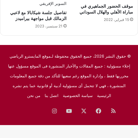
موقف الحضور الجماهيري في
مباراة الأهلي والهلال السوداني
تفاصيل جلسة شيكابالا مع لاعبي
الزمالك قبل مواجهة بيراميدز
15 فبراير، 2022
21 سبتمبر، 2023
© حقوق النشر 2026، جميع الحقوق محفوظة لـموقع المايسترو الرياضي
إخلاء مسؤولية : جميع المقالات والأخبار المنشورة فى الموقع مسؤول عنها
محرريها فقط ، وإدارة الموقع رغم سعيها للتأكد من دقة جميع المعلومات
المنشورة ، فهي لا تتحمل أى مسؤولية أدبية أو قانونية عما يتم نشره
الرئيسية
سياسة الخصوصية
اتصل بنا
من نحن
ملخص
فيسبوك
‫X
‫YouTube
انستقرام
نبض
جوجل
الموقع
نيوز