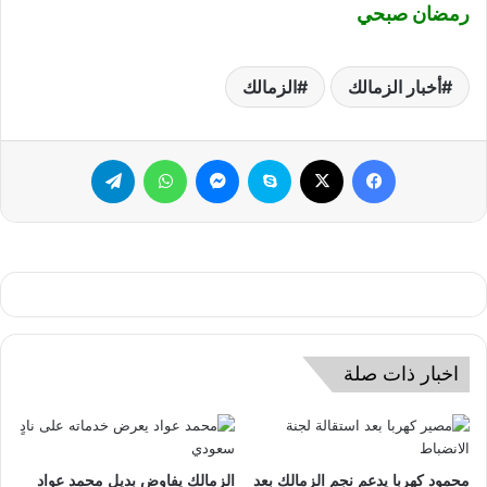
رمضان صبحي
أخبار الزمالك
الزمالك
فيسبوك
‫X
سكايب
ماسنجر
واتساب
تيلقرام
اخبار ذات صلة
محمود كهربا يدعم نجم الزمالك بعد
الزمالك يفاوض بديل محمد عواد