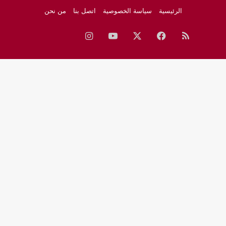
الرئيسية
سياسة الخصوصية
اتصل بنا
من نحن
ملخص
فيسبوك
‫X
‫YouTube
انستقرام
نبض
جوجل
الموقع
نيوز
RSS