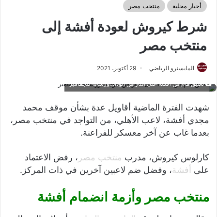
أخبار محلية
منتخب مصر
شرط كيروش لعودة أفشة إلى
منتخب مصر
المايسترو الرياضي
29 أكتوبر، 2021
تعليق هام من أفشة على الثأر من الوداد..ورسالة للجماهير
شهدت الفترة الماضية أقاويل عدة بشأن موقف محمد
مجدي أفشة، لاعب الأهلي، من التواجد في منتخب مصر،
بعدما غاب عن آخر معسكر للفراعنة.
كارلوس كيروش، مدرب
منتخب مصر
، رفض الاعتماد
على
أفشة
، وفضل ضم لاعبين آخرين في ذات المركز.
منتخب مصر وأزمة انضمام أفشة