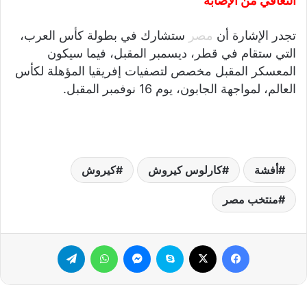
التعافي من الإصابة
تجدر الإشارة أن
مصر
ستشارك في بطولة كأس العرب،
التي ستقام في قطر، ديسمبر المقبل، فيما سيكون
المعسكر المقبل مخصص لتصفيات إفريقيا المؤهلة لكأس
العالم، لمواجهة الجابون، يوم 16 نوفمبر المقبل.
أفشة
كارلوس كيروش
كيروش
منتخب مصر
فيسبوك
‫X
سكايب
ماسنجر
واتساب
تيلقرام