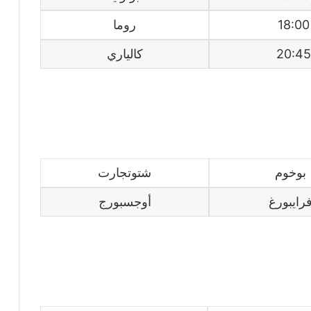
18:00
روما
20:45
كالياري
بوخوم
شتوتجارت
رايبورغ
أوجسبورج