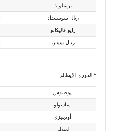
برشلونة
5
ريال سوسييداد
0
رايو فاليكانو
0
ريال بيتيس
0
* الدوري الإيطالي
يوفنتوس
ساسولو
أودينيزي
إمبولي