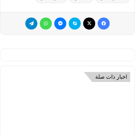
فيسبوك
‫X
سكايب
ماسنجر
واتساب
تيلقرام
اخبار ذات صلة