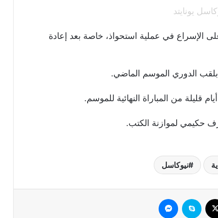
كاسل يونايتد
لى الإسراع في عملية استحواذ، خاصة بعد إعادة
بلقب الدوري الموسم الماضي.
م قليلة من المباراة النهائية للموسم.
شرف حكيمي لموازنة الكتب.
ة
نيوكاسل
وك
‫X
سكايب
ماسنجر