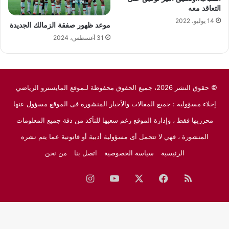
التعاقد معه
14 يوليو، 2022
موعد ظهور صفقة الزمالك الجديدة
31 أغسطس، 2024
© حقوق النشر 2026، جميع الحقوق محفوظة لـموقع المايسترو الرياضي
إخلاء مسؤولية : جميع المقالات والأخبار المنشورة فى الموقع مسؤول عنها
محرريها فقط ، وإدارة الموقع رغم سعيها للتأكد من دقة جميع المعلومات
المنشورة ، فهي لا تتحمل أى مسؤولية أدبية أو قانونية عما يتم نشره
الرئيسية
سياسة الخصوصية
اتصل بنا
من نحن
ملخص
فيسبوك
‫X
‫YouTube
انستقرام
نبض
جوجل
الموقع
نيوز
RSS