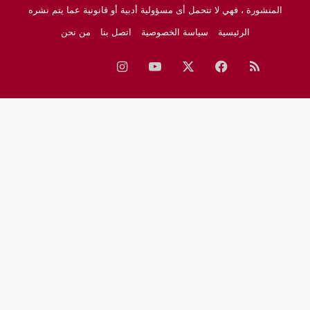
المنشورة ، فهي لا تتحمل أى مسؤولية أدبية أو قانونية عما يتم نشره
الرئيسية
سياسة الخصوصية
اتصل بنا
من نحن
ملخص
فيسبوك
‫X
‫YouTube
انستقرام
نبض
جوجل
الموقع
نيوز
RSS