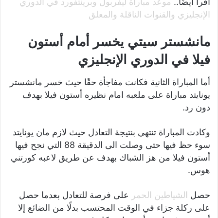
اقرأ أيضًا..
موعد مباراة ليفربول وبرينتفورد في الدوري
الإنجليزي والقنوات الناقلة والمعلق
مانشستر سيتي يخسر أمام أستون
فيلا في الدوري الإنجليزي
أما المباراة الثانية فكانت مفاجأة حقًا حيث خسر مانشستر
يونايتد مباراة على ملعبه امام نظيره أستون فيلا بهدف
دون رد.
وكادت المباراة تنتهي بنتيجة التعادل حيث لازم مان يونايتد
سوء حظ فيها حتى وصلت الى الدقيقة 88 التي نجح فيها
أستون فيلا من هز الشباك بهدف عن طريق لاعبه كورتني
هوس.
حصل
الشياطين الحمر
على فرصة للتعادل بعدما حصل
على ركلة جزاء في الوقت المحتسب بدلًا من الضائع إلا