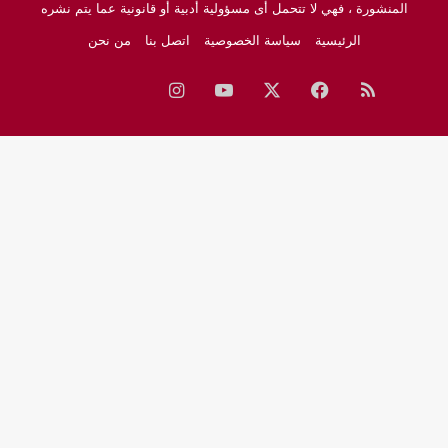
المنشورة ، فهي لا تتحمل أى مسؤولية أدبية أو قانونية عما يتم نشره
الرئيسية
سياسة الخصوصية
اتصل بنا
من نحن
ملخص
فيسبوك
‫X
‫YouTube
انستقرام
نبض
جوجل
الموقع
نيوز
RSS