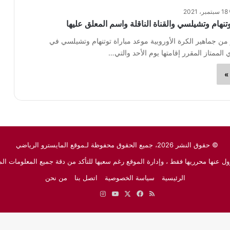
18 سبتمبر، 2021
تنهام وتشيلسي والقناة الناقلة واسم المعلق عليها
من جماهير الكرة الأوروبية موعد مباراة توتنهام وتشيلسي في
 الممتاز المقرر إقامتها يوم الأحد والتي…
»
© حقوق النشر 2026، جميع الحقوق محفوظة لـموقع المايسترو الرياضي
ل عنها محرريها فقط ، وإدارة الموقع رغم سعيها للتأكد من دقة جميع المعلومات الم
الرئيسية
سياسة الخصوصية
اتصل بنا
من نحن
ملخص
‫X
فيسبوك
‫YouTube
انستقرام
نبض
جوجل
الموقع
نيوز
RSS