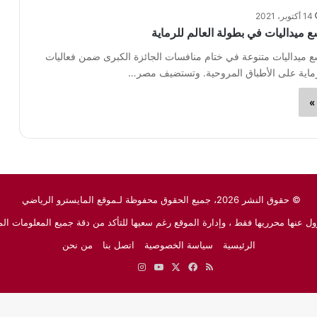
14 أكتوبر، 2021
ميداليات في بطولة العالم للرماية
يداليات متنوعة في ختام منافسات الجائزة الكبرى ضمن فعاليات
لرماية على الأطباق المروحية. وتستضيف مصر…
»
© حقوق النشر 2026، جميع الحقوق محفوظة لـموقع المايسترو الرياضي
ل عنها محرريها فقط ، وإدارة الموقع رغم سعيها للتأكد من دقة جميع المعلومات الم
الرئيسية
سياسة الخصوصية
اتصل بنا
من نحن
ملخص
‫X
فيسبوك
‫YouTube
انستقرام
نبض
جوجل
الموقع
نيوز
RSS