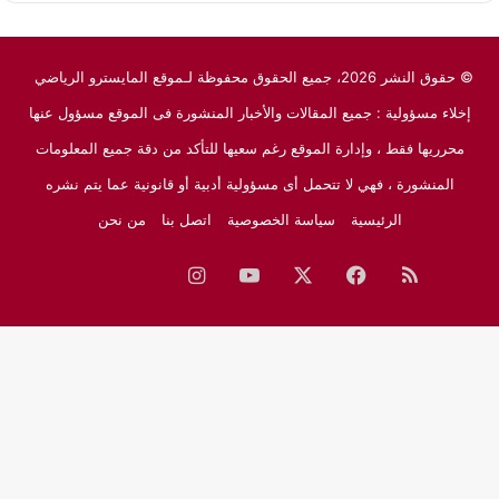
© حقوق النشر 2026، جميع الحقوق محفوظة لـموقع المايسترو الرياضي
إخلاء مسؤولية : جميع المقالات والأخبار المنشورة فى الموقع مسؤول عنها
محرريها فقط ، وإدارة الموقع رغم سعيها للتأكد من دقة جميع المعلومات
المنشورة ، فهي لا تتحمل أى مسؤولية أدبية أو قانونية عما يتم نشره
الرئيسية
سياسة الخصوصية
اتصل بنا
من نحن
ملخص
فيسبوك
‫X
‫YouTube
انستقرام
نبض
جوجل
الموقع
نيوز
RSS