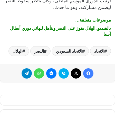
ترتيب الدوري الموسم الماضي، وكان ينتظر سقوط النصر
ليضمن مشاركته، وهو ما حدث.
موضوعات متعلقة…
بالفيديو..الهلال يفوز على النصر ويتأهل لنهائي دوري أبطال
آسيا
الاتحاد
الاتحاد السعودي
النصر
الهلال
فيسبوك
‫X
سكايب
ماسنجر
واتساب
تيلقرام