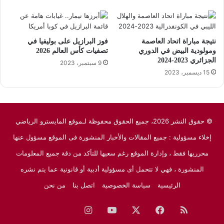
© حقوق النشر 2026، جميع الحقوق محفوظة لـموقع المايسترو الرياضي
إخلاء مسؤولية : جميع المقالات والأخبار المنشورة فى الموقع مسؤول عنها
محرريها فقط ، وإدارة الموقع رغم سعيها للتأكد من دقة جميع المعلومات
المنشورة ، فهي لا تتحمل أى مسؤولية أدبية أو قانونية عما يتم نشره
الرئيسية
سياسة الخصوصية
اتصل بنا
من نحن
ملخص
فيسبوك
‫X
‫YouTube
انستقرام
نبض
جوجل
الموقع
نيوز
RSS