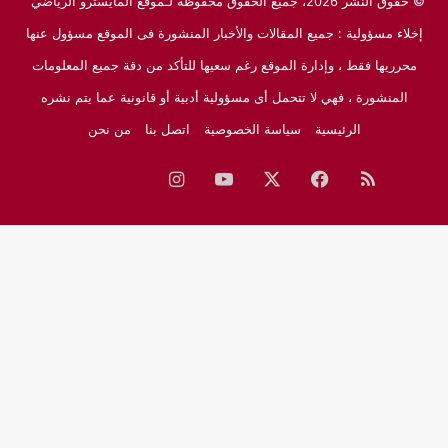
© حقوق النشر 2026، جميع الحقوق محفوظة لـموقع المايسترو الرياضي
إخلاء مسؤولية : جميع المقالات والأخبار المنشورة فى الموقع مسؤول عنها
محرريها فقط ، وإدارة الموقع رغم سعيها للتأكد من دقة جميع المعلومات
المنشورة ، فهي لا تتحمل أى مسؤولية أدبية أو قانونية عما يتم نشره
الرئيسية
سياسة الخصوصية
اتصل بنا
من نحن
ملخص
فيسبوك
‫X
‫YouTube
انستقرام
نبض
جوجل
الموقع
نيوز
RSS