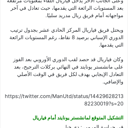
وعلى الجانب الآخر يدخل فياريال اللقاء بمعنويات مرتفعة
بعد المستويات الرائعة التي يقدمها، حيث تعادل في آخر
مواجهاته أمام فريق ريال مدريد سلبيًا.
ويحتل فريق فياريال المركز الحادي عشر بجدول ترتيب
الدوري الإسباني برصيد 8 نقاط، رغم المستويات الرائعة
التي يقدمها.
وكان فياريال قد حصد لقب الدوري الأوروبي بعد الفوز
على مانشستر يونايتد في النهائي بركلات الترجيح، بعد
التعادل الإيجابي بهدف لكل فريق في الوقت الأصلي
والإضافي.
https://twitter.com/ManUtd/status/14429628213
82230019?s=20
التشكيل المتوقع لمانشستر يونايتد أمام فياريال
في حراسة المرمى : دي خيا.