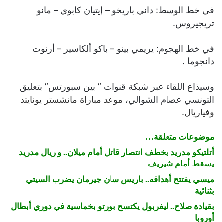
في خط الوسط: داني باريخو – إيتيان كابوي – مانو
تريجيروس.
في خط الهجوم: يريمي بينو – باكو ألكاسير – أرنوت
دانجوما .
وسيذاع اللقاء عبر شبكة قنوات ” بين سبورتس” بتعليق
التونسي عصام الشوالي،
موعد مباراة مانشستر يونايتد
وفياريال.
موضوعات متعلقة…
أتلتيكو مدريد يخطف انتصار قاتل أمام ميلان.. و ريال مدريد
يسقط أمام شيريف
ميسي يفتتح أهدافه.. باريس سان جيرمان يضرب السيتي
بثنائية
بقيادة صلاح.. ليفربول يكتسح بورتو بخماسية في دوري أبطال
أوروبا