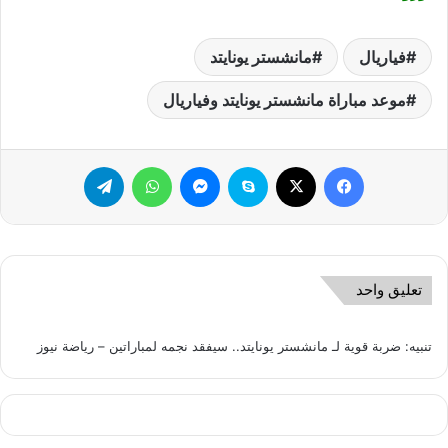
فياريال
مانشستر يونايتد
موعد مباراة مانشستر يونايتد وفياريال
فيسبوك
‫X
سكايب
ماسنجر
واتساب
تيلقرام
تعليق واحد
تنبيه:
ضربة قوية لـ مانشستر يونايتد.. سيفقد نجمه لمباراتين – رياضة نيوز