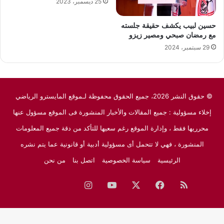
25 ديسمبر، 2023
حسين لبيب يكشف حقيقة جلسته
مع رمضان صبحي ومصير زيزو
29 سبتمبر، 2024
© حقوق النشر 2026، جميع الحقوق محفوظة لـموقع المايسترو الرياضي
إخلاء مسؤولية : جميع المقالات والأخبار المنشورة فى الموقع مسؤول عنها
محرريها فقط ، وإدارة الموقع رغم سعيها للتأكد من دقة جميع المعلومات
المنشورة ، فهي لا تتحمل أى مسؤولية أدبية أو قانونية عما يتم نشره
الرئيسية
سياسة الخصوصية
اتصل بنا
من نحن
ملخص
فيسبوك
‫X
‫YouTube
انستقرام
نبض
جوجل
الموقع
نيوز