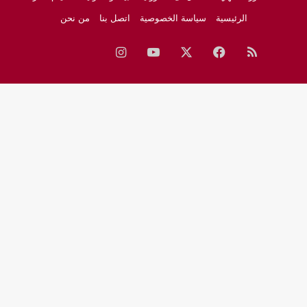
الرئيسية
سياسة الخصوصية
اتصل بنا
من نحن
ملخص
فيسبوك
‫X
‫YouTube
انستقرام
نبض
جوجل
الموقع
نيوز
RSS