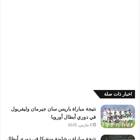
اخبار ذات صلة
نتيجة مباراة باريس سان جيرمان وليفربول
في دوري أبطال أوروبا
5 مارس، 2025
نتيجة مباراة برشلونة وبنفيكا في دوري أبطال