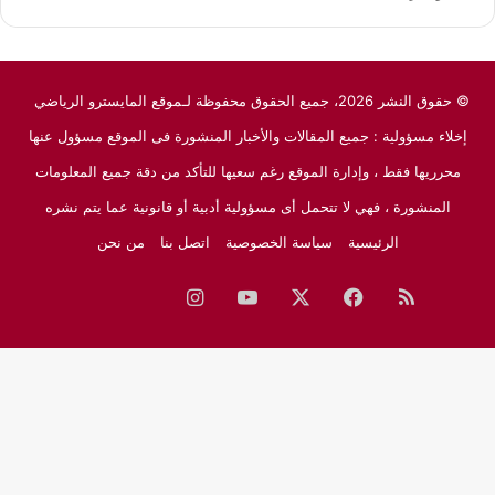
© حقوق النشر 2026، جميع الحقوق محفوظة لـموقع المايسترو الرياضي
إخلاء مسؤولية : جميع المقالات والأخبار المنشورة فى الموقع مسؤول عنها
محرريها فقط ، وإدارة الموقع رغم سعيها للتأكد من دقة جميع المعلومات
المنشورة ، فهي لا تتحمل أى مسؤولية أدبية أو قانونية عما يتم نشره
الرئيسية
سياسة الخصوصية
اتصل بنا
من نحن
ملخص
فيسبوك
‫X
‫YouTube
انستقرام
نبض
جوجل
الموقع
نيوز
RSS