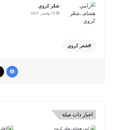
شعْر كروي
13 نوفمبر، 2021
شعر كروي
فيسب
اخبار ذات صلة