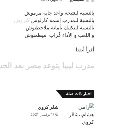
‏بالنسبة للنتيجة واحد جابه مرموش
‏بالنسبة للمدرب إسمه كارلوس
كيروش
‏بالنسبة للتكتيك بأمانة ملاحظتوش
‏و اللعب و الأداء غُراب ميطمنوش
أقرأ أيضا:
مدرب ليبيا يتوعد مصر بعد الخ
اخبار ذات صلة
شعْر كروي
17 نوفمبر، 2021