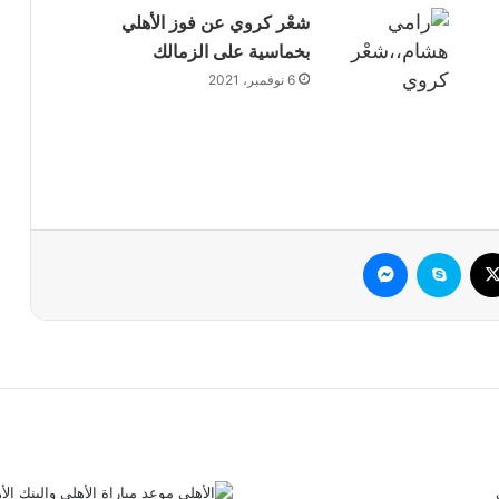
شعْر كروي عن فوز الأهلي
بخماسية على الزمالك
6 نوفمبر، 2021
وك
‫X
سكايب
ماسنجر