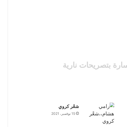
سارة بتصريحات نارية
شعْر كروي
15 نوفمبر، 2021