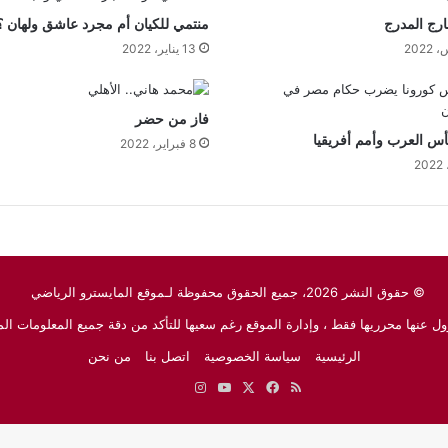
خارج المدرج
منتمي للكيان أم مجرد عاشق ولهان ؟
13 يناير، 2022
فاز من حضر
أس العرب وأمم أفريقيا
8 فبراير، 2022
© حقوق النشر 2026، جميع الحقوق محفوظة لـموقع المايسترو الرياضي
ل عنها محرريها فقط ، وإدارة الموقع رغم سعيها للتأكد من دقة جميع المعلومات الم
الرئيسية
سياسة الخصوصية
اتصل بنا
من نحن
ملخص
‫X
فيسبوك
‫YouTube
انستقرام
نبض
جوجل
الموقع
نيوز
RSS