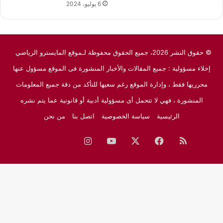
6 يوليو، 2024
© حقوق النشر 2026، جميع الحقوق محفوظة لـموقع المايسترو الرياضي
إخلاء مسؤولية : جميع المقالات والأخبار المنشورة فى الموقع مسؤول عنها
محرريها فقط ، وإدارة الموقع رغم سعيها للتأكد من دقة جميع المعلومات
المنشورة ، فهي لا تتحمل أى مسؤولية أدبية أو قانونية عما يتم نشره
الرئيسية
سياسة الخصوصية
اتصل بنا
من نحن
ملخص
فيسبوك
‫X
‫YouTube
انستقرام
نبض
جوجل
الموقع
نيوز
RSS