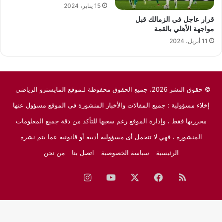
15 يناير، 2024
قرار عاجل في الزمالك قبل
مواجهة الأهلي بالقمة
11 أبريل، 2024
© حقوق النشر 2026، جميع الحقوق محفوظة لـموقع المايسترو الرياضي
إخلاء مسؤولية : جميع المقالات والأخبار المنشورة فى الموقع مسؤول عنها
محرريها فقط ، وإدارة الموقع رغم سعيها للتأكد من دقة جميع المعلومات
المنشورة ، فهي لا تتحمل أى مسؤولية أدبية أو قانونية عما يتم نشره
الرئيسية
سياسة الخصوصية
اتصل بنا
من نحن
ملخص
فيسبوك
‫X
‫YouTube
انستقرام
نبض
جوجل
الموقع
نيوز