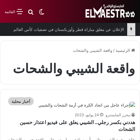
بحث عن
الوضع المظلم
القائمة
الإعلان عن معلق مباراة قطر وأوزبكستان في تصفيات كأس العالم
الرئيسية
/
واقعة الشيبي والشحات
واقعة الشيبي والشحات
أخبار محلية
محرر المايسترو
24 يوليو، 2023
هددني بكسر رجلي.. الشيبي يعلق على فيديو اعتذار حسين
الشحات
علق محمد الشيبي ظهير أيمن نادي بيراميدز، على واقعة حسين الشحات،