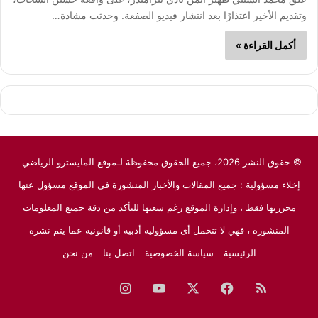
وتقديم الأخير اعتذارًا بعد انتشار فيديو الصفعة. وحدثت مشادة…
أكمل القراءة »
© حقوق النشر 2026، جميع الحقوق محفوظة لـموقع المايسترو الرياضي
إخلاء مسؤولية : جميع المقالات والأخبار المنشورة فى الموقع مسؤول عنها
محرريها فقط ، وإدارة الموقع رغم سعيها للتأكد من دقة جميع المعلومات
المنشورة ، فهي لا تتحمل أى مسؤولية أدبية أو قانونية عما يتم نشره
الرئيسية
سياسة الخصوصية
اتصل بنا
من نحن
ملخص
فيسبوك
‫X
‫YouTube
انستقرام
نبض
جوجل