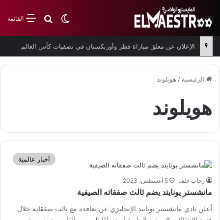
بحث عن
الوضع المظلم
القائمة
الإعلان عن معلق مباراة قطر وأوزبكستان في تصفيات كأس العالم
الرئيسية
/
هويلوند
هويلوند
أخبار عالمية
رحاب خلف
5 أغسطس، 2023
مانشستر يونايتد يضم ثالث صفقاته الصيفية
أعلن نادي مانشستر يونايتد الإنجليزي عن تعاقده مع ثالث صفقاته خلال
فترة الانتقالات الصيفية الجارية استعدادًا للموسم القادم. حيث سبق…