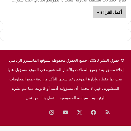
أكمل القراءة »
© حقوق النشر 2026، جميع الحقوق محفوظة لـموقع المايسترو الرياضي
إخلاء مسؤولية : جميع المقالات والأخبار المنشورة فى الموقع مسؤول عنها
محرريها فقط ، وإدارة الموقع رغم سعيها للتأكد من دقة جميع المعلومات
المنشورة ، فهي لا تتحمل أى مسؤولية أدبية أو قانونية عما يتم نشره
الرئيسية
سياسة الخصوصية
اتصل بنا
من نحن
ملخص
فيسبوك
‫X
‫YouTube
انستقرام
نبض
جوجل
الموقع
نيوز