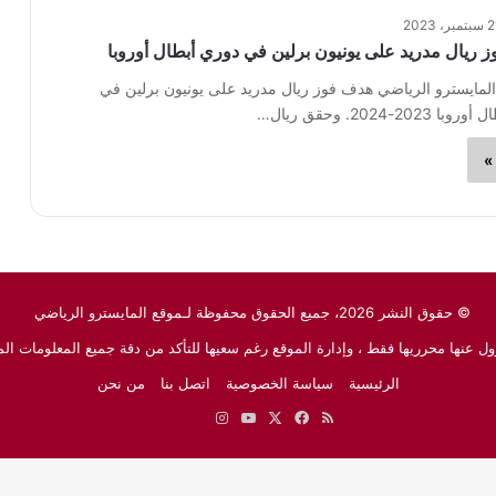
مبر، 2023
ز ريال مدريد على يونيون برلين في دوري أبطال أوروبا
المايسترو الرياضي هدف فوز ريال مدريد على يونيون برلين في
-2024. وحقق ريال…
»
© حقوق النشر 2026، جميع الحقوق محفوظة لـموقع المايسترو الرياضي
ل عنها محرريها فقط ، وإدارة الموقع رغم سعيها للتأكد من دقة جميع المعلومات الم
الرئيسية
سياسة الخصوصية
اتصل بنا
من نحن
ملخص
‫X
فيسبوك
‫YouTube
انستقرام
نبض
جوجل
الموقع
نيوز
RSS