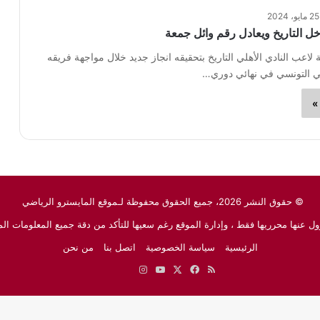
25 مايو، 2024
خل التاريخ ويعادل رقم وائل جمعة
لاعب النادي الأهلي التاريخ بتحقيقه انجاز جديد خلال مواجهة فريقه
جي التونسي في نهائي دوري…
»
© حقوق النشر 2026، جميع الحقوق محفوظة لـموقع المايسترو الرياضي
ل عنها محرريها فقط ، وإدارة الموقع رغم سعيها للتأكد من دقة جميع المعلومات الم
الرئيسية
سياسة الخصوصية
اتصل بنا
من نحن
ملخص
‫X
فيسبوك
‫YouTube
انستقرام
نبض
جوجل
الموقع
نيوز
RSS