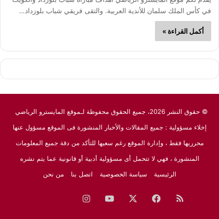
في كأس الملك سلمان للأندية العربية. والتقى فريقي شباب بلوزداد…
أكمل القراءة »
© حقوق النشر 2026، جميع الحقوق محفوظة لـموقع المايسترو الرياضي
إخلاء مسؤولية : جميع المقالات والأخبار المنشورة فى الموقع مسؤول عنها
محرريها فقط ، وإدارة الموقع رغم سعيها للتأكد من دقة جميع المعلومات
المنشورة ، فهي لا تتحمل أى مسؤولية أدبية أو قانونية عما يتم نشره
الرئيسية
سياسة الخصوصية
اتصل بنا
من نحن
ملخص
فيسبوك
‫X
‫YouTube
انستقرام
نبض
جوجل