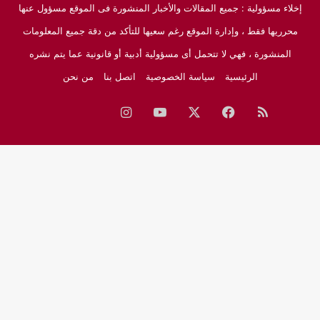
إخلاء مسؤولية : جميع المقالات والأخبار المنشورة فى الموقع مسؤول عنها
محرريها فقط ، وإدارة الموقع رغم سعيها للتأكد من دقة جميع المعلومات
المنشورة ، فهي لا تتحمل أى مسؤولية أدبية أو قانونية عما يتم نشره
الرئيسية
سياسة الخصوصية
اتصل بنا
من نحن
ملخص
فيسبوك
‫X
‫YouTube
انستقرام
نبض
جوجل
الموقع
نيوز
RSS