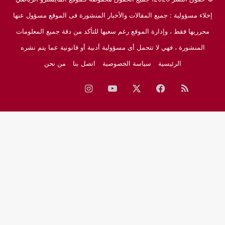
إخلاء مسؤولية : جميع المقالات والأخبار المنشورة فى الموقع مسؤول عنها
محرريها فقط ، وإدارة الموقع رغم سعيها للتأكد من دقة جميع المعلومات
المنشورة ، فهي لا تتحمل أى مسؤولية أدبية أو قانونية عما يتم نشره
الرئيسية
سياسة الخصوصية
اتصل بنا
من نحن
ملخص
فيسبوك
‫X
‫YouTube
انستقرام
نبض
جوجل
الموقع
نيوز
RSS