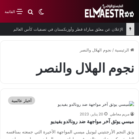
بحث عن
الوضع المظلم
القائمة
الإعلان عن معلق مباراة قطر وأوزبكستان في تصفيات كأس العالم
الرئيسية
/
نجوم الهلال والنصر
نجوم الهلال والنصر
أخبار عالمية
مريم معاطي
20 يناير، 2023
ميسي يوثق آخر مواجهة ضد رونالدو بفيديو
وثق النجم الأرجنتيني ليونيل ميسي المواجهة الأخيرة التي جمعته بمنافسه
التاريخي كريستيانو رونالدو، في مباراة موسم الرياض بين باريس سان…