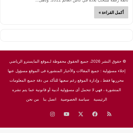
أكمل القراءة »
© حقوق النشر 2026، جميع الحقوق محفوظة لـموقع المايسترو الرياضي
إخلاء مسؤولية : جميع المقالات والأخبار المنشورة فى الموقع مسؤول عنها
محرريها فقط ، وإدارة الموقع رغم سعيها للتأكد من دقة جميع المعلومات
المنشورة ، فهي لا تتحمل أى مسؤولية أدبية أو قانونية عما يتم نشره
الرئيسية
سياسة الخصوصية
اتصل بنا
من نحن
ملخص
فيسبوك
‫X
‫YouTube
انستقرام
نبض
جوجل
الموقع
نيوز