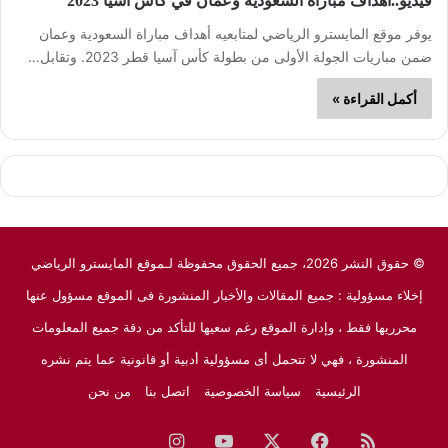
فيديو..أهداف مباراة السعودية وعمان في كأس آسيا 2023
يوفر موقع المايسترو الرياضي لمتابعيه أهداف مباراة السعودية وعمان
ضمن مباريات الجولة الأولى من بطولة كأس آسيا قطر 2023. وتقابل…
أكمل القراءة »
© حقوق النشر 2026، جميع الحقوق محفوظة لـموقع المايسترو الرياضي
إخلاء مسؤولية : جميع المقالات والأخبار المنشورة فى الموقع مسؤول عنها
محرريها فقط ، وإدارة الموقع رغم سعيها للتأكد من دقة جميع المعلومات
المنشورة ، فهي لا تتحمل أى مسؤولية أدبية أو قانونية عما يتم نشره
الرئيسية
سياسة الخصوصية
اتصل بنا
من نحن
ملخص
فيسبوك
‫X
‫YouTube
انستقرام
نبض
جوجل