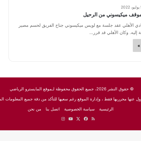
202
موقف ميكيسوني من الرحيل
ادي الأهلي عقد جلسة مع لويس ميكيسوني جناح الفريق لحسم مصير
إليه. وكان الأهلي قد قرر…
»
© حقوق النشر 2026، جميع الحقوق محفوظة لـموقع المايسترو الرياضي
ل عنها محرريها فقط ، وإدارة الموقع رغم سعيها للتأكد من دقة جميع المعلومات الم
الرئيسية
سياسة الخصوصية
اتصل بنا
من نحن
ملخص
‫X
فيسبوك
‫YouTube
انستقرام
نبض
جوجل
الموقع
نيوز
RSS