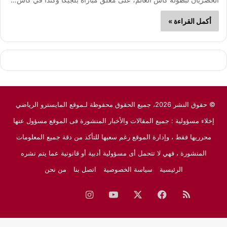
أكمل القراءة »
© حقوق النشر 2026، جميع الحقوق محفوظة لـموقع المايسترو الرياضي
إخلاء مسؤولية : جميع المقالات والأخبار المنشورة فى الموقع مسؤول عنها
محرريها فقط ، وإدارة الموقع رغم سعيها للتأكد من دقة جميع المعلومات
المنشورة ، فهي لا تتحمل أى مسؤولية أدبية أو قانونية عما يتم نشره
الرئيسية
سياسة الخصوصية
اتصل بنا
من نحن
ملخص
فيسبوك
‫X
‫YouTube
انستقرام
نبض
جوجل
الموقع
نيوز