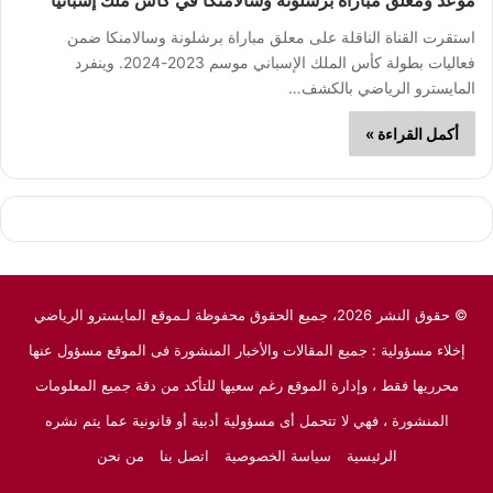
موعد ومعلق مباراة برشلونة وسالامنكا في كأس ملك إسبانيا
استقرت القناة الناقلة على معلق مباراة برشلونة وسالامنكا ضمن
فعاليات بطولة كأس الملك الإسباني موسم 2023-2024. وينفرد
المايسترو الرياضي بالكشف…
أكمل القراءة »
© حقوق النشر 2026، جميع الحقوق محفوظة لـموقع المايسترو الرياضي
إخلاء مسؤولية : جميع المقالات والأخبار المنشورة فى الموقع مسؤول عنها
محرريها فقط ، وإدارة الموقع رغم سعيها للتأكد من دقة جميع المعلومات
المنشورة ، فهي لا تتحمل أى مسؤولية أدبية أو قانونية عما يتم نشره
الرئيسية
سياسة الخصوصية
اتصل بنا
من نحن